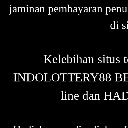
jaminan pembayaran penu
di s
Kelebihan situs t
INDOLOTTERY88 BBFS
line dan H