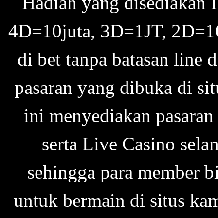
Hadiah yang disediaka
4D=10juta, 3D=1JT, 2D=100
di bet tanpa batasan line
pasaran yang dibuka di sit
ini menyediakan pasaran 
serta Live Casino sel
sehingga para member bi
untuk bermain di situs ka